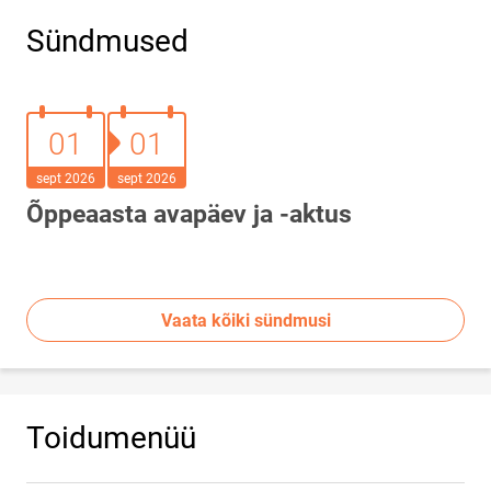
Sündmused
01.september 2026
01.september 2026
01
01
sept 2026
sept 2026
Õppeaasta avapäev ja -aktus
Vaata kõiki sündmusi
Toidumenüü