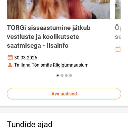
TORGi sisseastumine jätkub
Õppe
vestluste ja koolikutsete
sept
saatmisega - lisainfo
04
Loomi
30.03.2026
Loomise kuupäev
Tallinna Tõnismäe Riigigümnaasium
Autor
Ava uudised
Tundide ajad