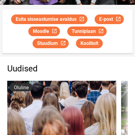
Esita sisseastumise avaldus
E-post
Link avaneb uuel leheküljel
Link avaneb uuel
Moodle
Tunniplaan
Link avaneb uuel leheküljel
Link avaneb uuel leheküljel
Stuudium
Koolitoit
Link avaneb uuel leheküljel
Uudised
Oluline