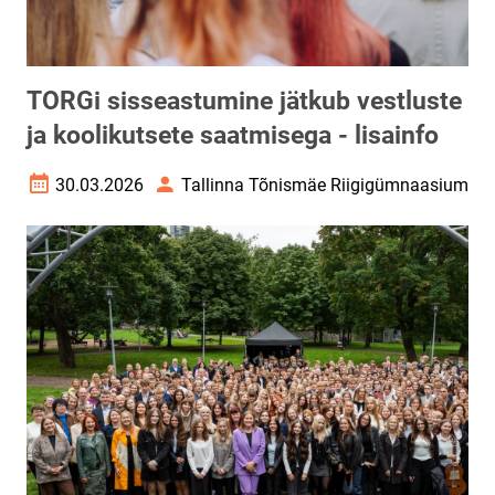
TORGi sisseastumine jätkub vestluste
ja koolikutsete saatmisega - lisainfo
30.03.2026
Tallinna Tõnismäe Riigigümnaasium
Loomise kuupäev
Autor