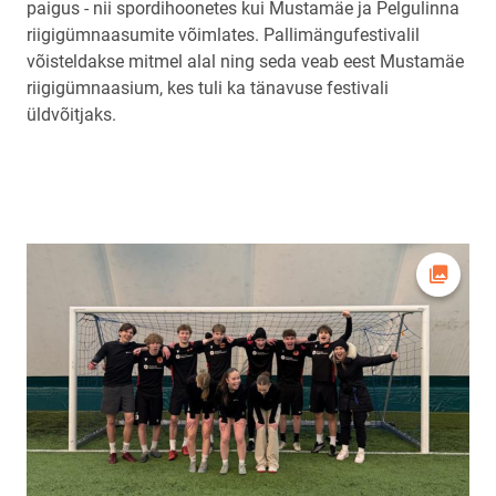
paigus - nii spordihoonetes kui Mustamäe ja Pelgulinna
riigigümnaasumite võimlates. Pallimängufestivalil
võisteldakse mitmel alal ning seda veab eest Mustamäe
riigigümnaasium, kes tuli ka tänavuse festivali
üldvõitjaks.
Ava fot