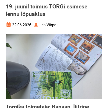
19. juunil toimus TORGi esimese
lennu lõpuaktus
22.06.2026
Iiris Viirpalu
Loomise kuupäev
Autor
Torgika toimetaja: Banaan, liitrine