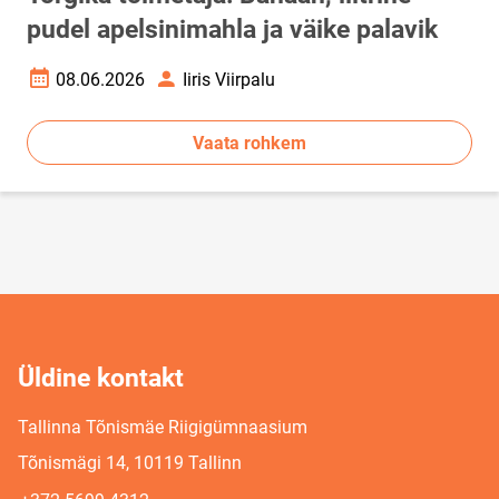
pudel apelsinimahla ja väike palavik
08.06.2026
Iiris Viirpalu
Loomise kuupäev
Autor
Vaata rohkem
Üldine kontakt
Tallinna Tõnismäe Riigigümnaasium
Tõnismägi 14, 10119 Tallinn