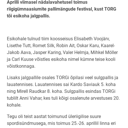
Aprilli viimasel nädalavahetusel toimus
riigigümnaasiumite pallimängude festival, kust TORG
tõi esikoha jalgpallis.
Esikohale tulnud tiim koosseisus
Elisabeth Voojärv,
Lisethe Tutt, Romet Silk, Robin Ait, Oskar Karu, Kaarel-
Jakob Aava, Jasper Karing, Valer Helmja, Mihkel Möller
ja Carl Kuuse
võistles esikoha nimel kümne teise kooli
võistkonnaga.
Lisaks jalgpallile osales TORGi õpilasi veel sulgpallis ja
lauatennises. Lauatennises sai Kardo Saviauk 5. koha
ning Mirell Raudkar 8. koha. Sulgpallis esindas TORGi
tublilt Anni Vahar, kes tuli kõigi osalenute arvestuses 20.
kohale.
Tegu oli teist aastat toimunud üleriigilise suure
spordisündmusega, mis toimus 25.-26. aprillil linna eri