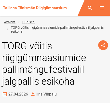
Tallinna Tõnismäe Riigigümnaasium
Otsing
Menüü
Jälglink
Avaleht
Uudised
TORG võitis riigigümnaasiumide pallimängufestivalil jalgpallis
esikoha
TORG võitis
riigigümnaasiumide
pallimängufestivalil
jalgpallis esikoha
Loomise kuupäev
autor
27.04.2026
Iiris Viirpalu