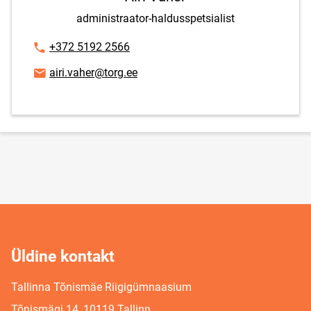
administraator-haldusspetsialist
Telefoninumber
+372 5192 2566
E-posti aadress
airi.vaher@torg.ee
Üldine kontakt
Tallinna Tõnismäe Riigigümnaasium
Tõnismägi 14, 10119 Tallinn