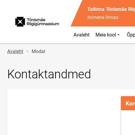
Tallinna Tõnismäe Ri
Inimene linnas
Avaleht
Meie kool
Õpp
Jälglink
Avaleht
Modal
Kontaktandmed
Kon