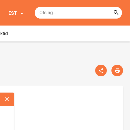
EST
ktid
Sulge modaalaken