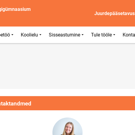
igigümnaasium
Juurdepääsetavus
etöö
Koolielu
Sisseastumine
Tule tööle
Konta
taktandmed