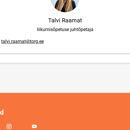
Talvi Raamat
liikumisõpetuse juhtõpetaja
posti aadress
talvi.raamat@torg.ee
id